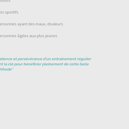
portifs
non sportifs
personnes ayant des maux, douleurs
personnes âgées aux plus jeunes
atience et persévérance d'un entraînement régulier
nt la clé pour bénéficier pleinement de cette belle
thode"