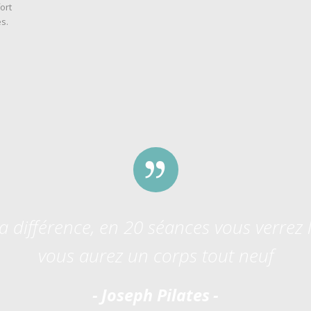
ort
es.
a différence, en 20 séances vous verrez 
vous aurez un corps tout neuf
Joseph Pilates