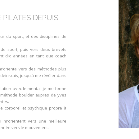
 PILATES DEPUIS
r du sport, et des disciplines de
de sport, puis vers deux brevets
ant dix années en tant que coach
e m'oriente vers des méthodes plus
ldeinkrais, jusqu’à me révéler dans
lation avec le mental, je me forme
 la méthode boulder aupres de yves
ntes.
tre corporel et psychique propre à
i m'orientent vers une meilleure
onnée vers le mouvement...