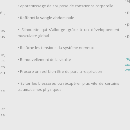
- s
Apprentissage de soi, prise de conscience corporelle
•
- 
é ,
Raffermi la sangle abdominale
•
- 
Silhouette qui s'allonge grâce à un développement
•
nos
musculaire global
- 
lus
Relâche les tensions du système nerveux
•
he,
Renouvellement de la vitalité
•
"P
 et
so
les
mé
Procure un réel bien être de part la respiration
•
 du
Eviter les blessures ou récupérer plus vite de certains
•
traumatismes physiques
ise
 et
 se