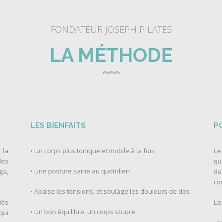
FONDATEUR JOSEPH PILATES
LA MÉTHODE
LES BIENFAITS
P
 la
• Un corps plus tonique et mobile à la fois
Le
les
qu
Une posture saine au quotidien
ga,
•
de
co
Apaise les tensions, et soulage les douleurs de dos
•
iés
La
Un bon équilibre, un corps souple
•
qui