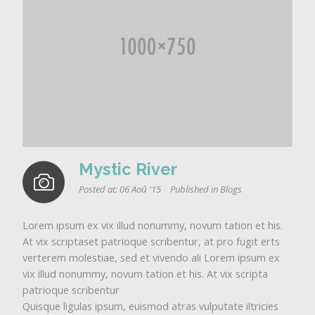
Mystic River
Posted at:
06 Aoû '15
Published in
Blogs
Lorem ipsum ex vix illud nonummy, novum tation et his.
At vix scriptaset patrioque scribentur, at pro fugit erts
verterem molestiae, sed et vivendo ali Lorem ipsum ex
vix illud nonummy, novum tation et his. At vix scripta
patrioque scribentur
Quisque ligulas ipsum, euismod atras vulputate iltricies