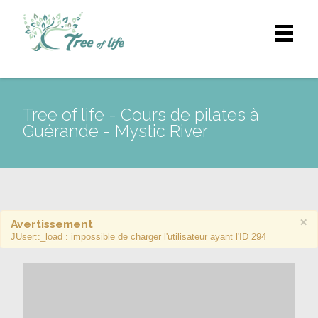
Tree of life - Cours de pilates à
Guérande - Mystic River
×
Avertissement
JUser::_load : impossible de charger l'utilisateur ayant l'ID 294