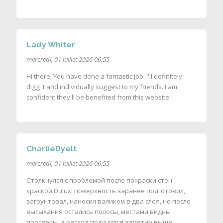
Lady Whiter
mercredi, 01 juillet 2026 06:55
Hi there, You have done a fantastic job. I'll definitely
digg it and individually suggest to my friends. I am
confident they'll be benefited from this website.
CharlieDyelt
mercredi, 01 juillet 2026 06:55
Столкнулся с проблемой после покраски стен
краской Dulux: поверхность заранее подготовил,
загрунтовал, наносил валиком в два слоя, но после
высыхания остались полосы, местами видны
просветы, а расход получился заметно выше