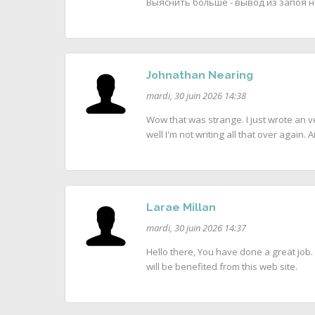
Выяснить больше - вывод из запоя н
Johnathan Nearing
mardi, 30 juin 2026 14:38
Wow that was strange. I just wrote an v
well I'm not writing all that over again.
Larae Millan
mardi, 30 juin 2026 14:37
Hello there, You have done a great job. 
will be benefited from this web site.