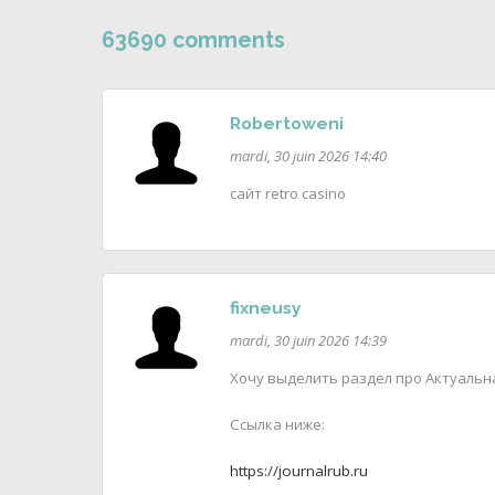
63690 comments
Robertoweni
mardi, 30 juin 2026 14:40
сайт retro casino
fixneusy
mardi, 30 juin 2026 14:39
Хочу выделить раздел про Актуальна
Ссылка ниже:
https://journalrub.ru