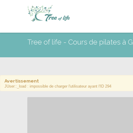
Tree of life - Cours de pilates à
Avertissement
JUser::_load : impossible de charger l'utilisateur ayant l'ID 294