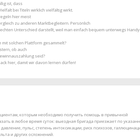
lig ist, dass
falt bei Titeln wirklich vielfältig wirkt.
regeln hier meist
ergleich zu anderen Marktbegleitern. Persönlich
 echten Unterschied darstellt, weil man einfach bequem unterwegs Handy
ke mit solchen Plattform gesammelt?
stern, ob auch
 Gewinnauszahlung seid?
ack hier, damit wir davon lernen dürfen!
пациентам, которым необходимо получить помощь в привычной
азать в любое время суток: выездная бригада приезжает по указан
 давление, пульс, степень интоксикации, риск психозов, галлюцинац
льта и других осложнений.