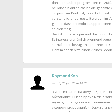
dahinter sauber programmiert ist. Auffäl
bei lolospin online casino die gesamte Viel
Ein positiver Punkt ist, dass die Umsatz
verständlicher dargestellt werden im V
glaube, dass der mobile Support einen
spielen mag.
Besitzt ihr bereits persönliche Eindrüc
Es interessiert nämlich brennend begei
so zufrieden bezüglich der schnellen
Gebt mir doch bitte einen kleines Feedb
RaymondKep
mardi, 30 juin 2026 14:38
Вывод из запоя на дому подходит 
обстановке. Вызов врача можно зак
адресу, проводит осмотр, оценивает
судорожных реакций, инфаркта, инсу