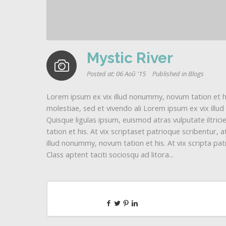
Mystic River
Posted at:
06 Aoû '15
Published in
Blogs
Lorem ipsum ex vix illud nonummy, novum tation et his
molestiae, sed et vivendo ali Lorem ipsum ex vix illu
Quisque ligulas ipsum, euismod atras vulputate iltricie
tation et his. At vix scriptaset patrioque scribentur,
illud nonummy, novum tation et his. At vix scripta patr
Class aptent taciti sociosqu ad litora...