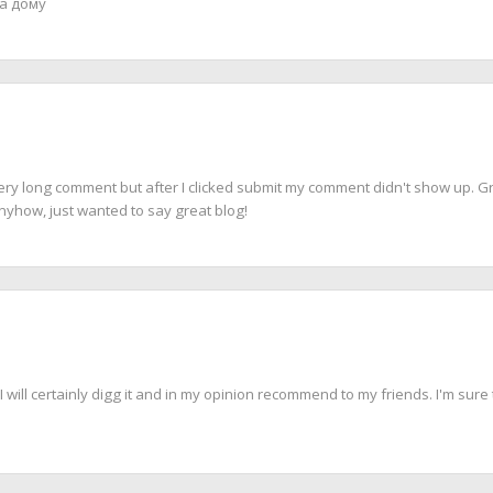
а дому
ery long comment but after I clicked submit my comment didn't show up. Grr
 Anyhow, just wanted to say great blog!
I will certainly digg it and in my opinion recommend to my friends. I'm sure