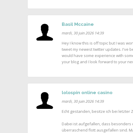
Basil Mccaine
mardi, 30 juin 2026 14:39
Hey I know this is off topic but I was w
tweet my newest twitter updates. I've b
would have some experience with somethi
your blog and I look forward to your n
lolospin online casino
mardi, 30 juin 2026 14:39
Echt gestanden, besitze ich bei letzter 
Dabei ist aufgefallen, dass besonders 
überraschend flott ausgefallen sind. M