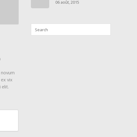
06 août, 2015
m
y, novum
 ex vix
elit.