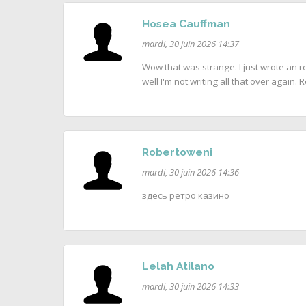
Hosea Cauffman
mardi, 30 juin 2026 14:37
Wow that was strange. I just wrote an re
well I'm not writing all that over again.
Robertoweni
mardi, 30 juin 2026 14:36
здесь ретро казино
Lelah Atilano
mardi, 30 juin 2026 14:33