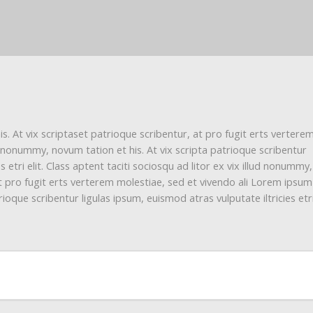
. At vix scriptaset patrioque scribentur, at pro fugit erts vertere
d nonummy, novum tation et his. At vix scripta patrioque scribentur
s etri elit. Class aptent taciti sociosqu ad litor ex vix illud nonumm
 at pro fugit erts verterem molestiae, sed et vivendo ali Lorem ipsum
ioque scribentur ligulas ipsum, euismod atras vulputate iltricies etri 