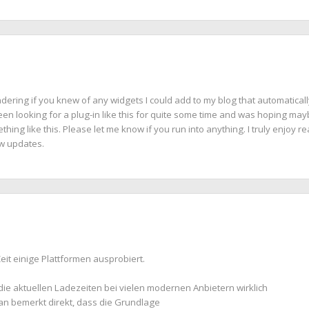
ondering if you knew of any widgets I could add to my blog that automatical
een looking for a plug-in like this for quite some time and was hoping ma
ng like this. Please let me know if you run into anything. I truly enjoy r
ew updates.
Zeit einige Plattformen ausprobiert.
die aktuellen Ladezeiten bei vielen modernen Anbietern wirklich
an bemerkt direkt, dass die Grundlage